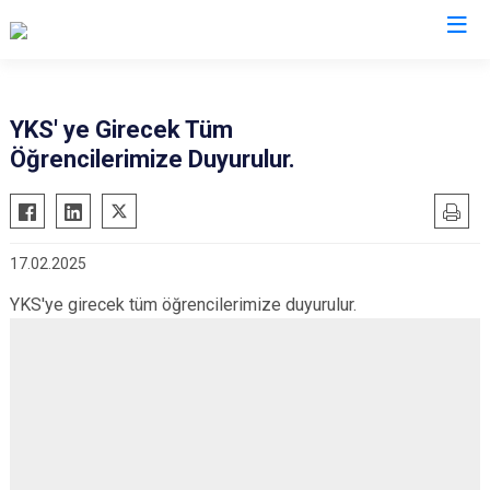
Mardin
YKS' ye Girecek Tüm
Öğrencilerimize Duyurulur.
Dargeçit
Nusaybin
Derik
Ömerli
Kızıltepe
Savur
17.02.2025
Mazıdağı
Yeşilli
YKS'ye girecek tüm öğrencilerimize duyurulur.
Midyat
Artuklu