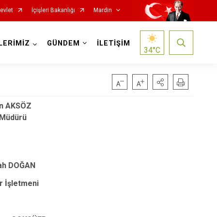
evlet
İçişleri Bakanlığı
Mardin
LERİMİZ
GÜNDEM
İLETİŞİM
34
°C
in AKSÖZ
 Müdürü
lah DOĞAN
Nusaybin
r İşletmeni
Ömerli
Savur