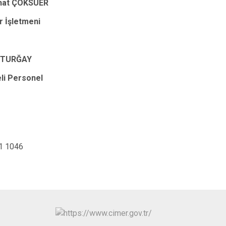
Yeşilli
hat ÇOKSÜER
Artuklu
r İşletmeni
 TURĞAY
li Personel
46