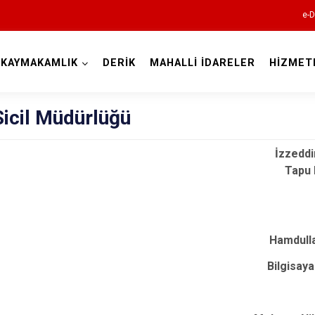
e-D
KAYMAKAMLIK
DERİK
MAHALLİ İDARELER
HİZMET
Mardin
Sicil Müdürlüğü
İzzedd
Tapu
Hamdul
Dargeçit
Bilgisaya
Derik
Kızıltepe