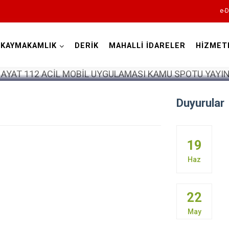
e-D
KAYMAKAMLIK
DERİK
MAHALLİ İDARELER
HİZMET
Mardin
Duyurular
19
Haz
Dargeçit
22
Derik
May
Kızıltepe