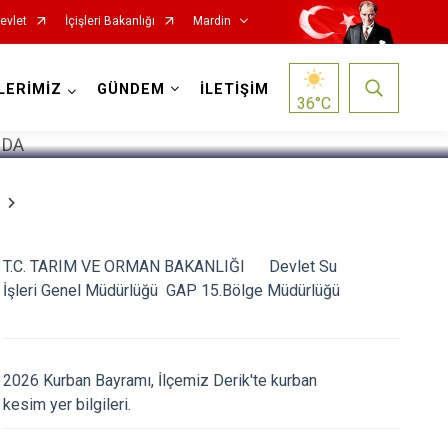
evlet
İçişleri Bakanlığı
Mardin
1
/
5
LERİMİZ
GÜNDEM
İLETİŞİM
36
°C
T.C. TARIM VE ORMAN BAKANLIĞI Devlet Su
İşleri Genel Müdürlüğü GAP 15.Bölge Müdürlüğü
Nusaybin
2026 Kurban Bayramı, İlçemiz Derik'te kurban
Ömerli
kesim yer bilgileri.
Savur