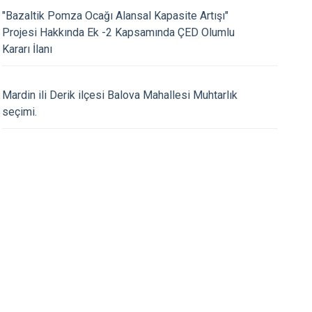
Yeşilli
"Bazaltik Pomza Ocağı Alansal Kapasite Artışı"
Artuklu
Projesi Hakkında Ek -2 Kapsamında ÇED Olumlu
Kararı İlanı
16.07.2026
ız ve DİKA genel sekreteri
Kaymakamımız Şehit 
nağını Yerinde İnceledi
Annesi merhume Sıdı
Mardin ili Derik ilçesi Balova Mahallesi Muhtarlık
cenaze merasimine k
seçimi.