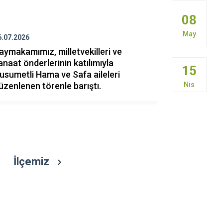
Mazıdağı
08
Midyat
May
6.07.2026
21.07.2026
aymakamımız, milletvekilleri ve
Kaymakamım
anaat önderlerinin katılımıyla
Karahan Ko
15
usumetli Hama ve Safa aileleri
Nis
üzenlenen törenle barıştı.
İlçemiz